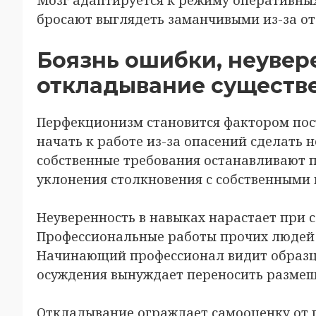
Мозг адаптируется к режиму оперативны
бросают выглядеть заманчивыми из-за от
Боязнь ошибки, неувере
откладывание существ
Перфекционизм становится фактором пост
начать к работе из-за опасений сделать 
собственные требования останавливают п
уклонения столкновения с собственными 
Неуверенность в навыках нарастает при 
Профессиональные работы прочих людей 
Начинающий профессионал видит образцо
осуждения вынуждает переносить размещ
Откладывание ограждает самооценку от 