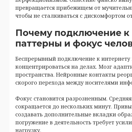
превращается прибежищем от мучительны
чтобы не сталкиваться с дискомфортом о
Почему подключение к 
паттерны и фокус чело
Беспрерывный подключение к интернету
концентрироваться на делах. Мозг адап
пространства. Нейронные контакты реор
скорого перехода между носителями инф
Фокус становится разрозненным. Средня
сокращается до нескольких минут. Привы
создавать дополнительные вкладки образ
погружение в деятельность требует усил
нагрузку.