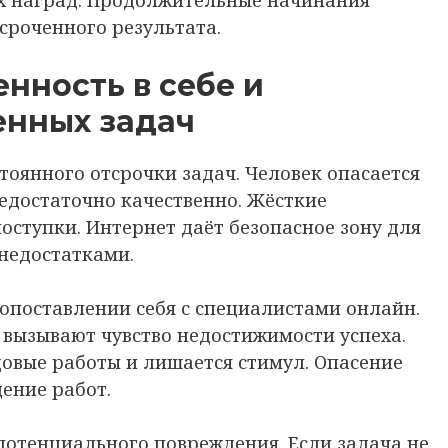
х наград. Продолжительные начинания
сроченного результата.
нность в себе и
енных задач
оянного отсрочки задач. Человек опасается
недостаточно качественно. Жёсткие
оступки. Интернет даёт безопасное зону для
недостатками.
сопоставлении себя с специалистами онлайн.
вызывают чувство недостижимости успеха.
вые работы и лишается стимул. Опасение
ение работ.
потенциального повреждения. Если задача не