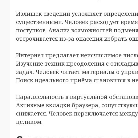
Излишек сведений усложняет определение
существенными. Человек расходует время
поступков. Анализ возможностей подменя
отсрочивается из-за опасения избрать ош
Интернет предлагает неисчислимое числ
Изучение техник преодоления с отклады
задач. Человек читает материалы о упра
Поиск идеального приёма становится в н
Параллельность в виртуальной обстановк
Активные вкладки браузера, сопутствующ
снижается. Человек переключается между 
целиком.