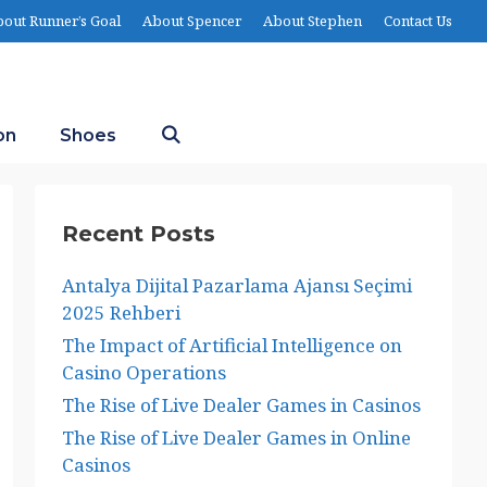
out Runner’s Goal
About Spencer
About Stephen
Contact Us
on
Shoes
Recent Posts
Antalya Dijital Pazarlama Ajansı Seçimi
2025 Rehberi
The Impact of Artificial Intelligence on
Casino Operations
The Rise of Live Dealer Games in Casinos
The Rise of Live Dealer Games in Online
Casinos