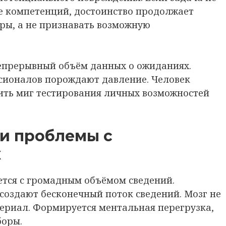
не компетенций, достоинство продолжает
ры, а не признавать возможную
непрерывный объём данных о ожиданиях.
ссионалов порождают давление. Человек
чить миг тестирования личных возможностей
и проблемы с
х
ется с громадным объёмом сведений.
 создают бесконечный поток сведений. Мозг не
ериал. Формируется ментальная перегрузка,
боры.