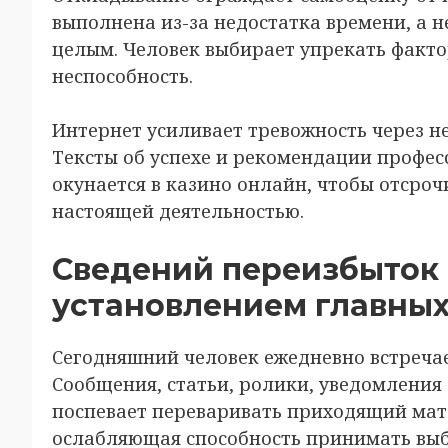
выполнена из-за недостатка времени, а 
целым. Человек выбирает упрекать факто
неспособность.
Интернет усиливает тревожность через 
Тексты об успехе и рекомендации профе
окунается в казино онлайн, чтобы отсро
настоящей деятельностью.
Сведений переизбыток 
установлением главны
Сегодняшний человек ежедневно встреча
Сообщения, статьи, ролики, уведомления
поспевает переваривать приходящий мат
ослабляющая способность принимать вы