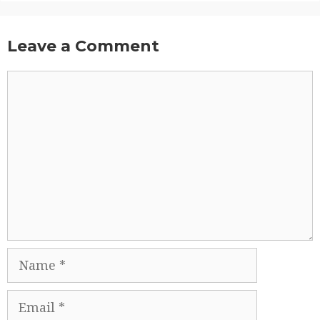
Leave a Comment
Comment
Name
Email