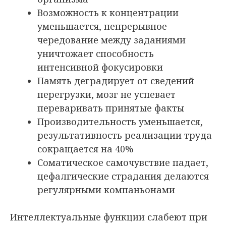
Возможность к концентрации
уменьшается, непрерывное
чередование между заданиями
уничтожает способность
интенсивной фокусировки
Память деградирует от сведений
перегрузки, мозг не успевает
переваривать принятые факты
Производительность уменьшается,
результативность реализации труда
сокращается на 40%
Соматическое самочувствие падает,
цефалгические страдания делаются
регулярными компаньонами
Интеллектуальные функции слабеют при