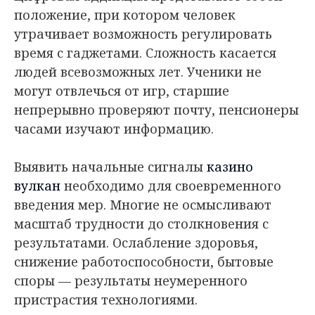
положение, при котором человек
утрачивает возможность регулировать
время с гаджетами. Сложность касается
людей всевозможных лет. Ученики не
могут отвлечься от игр, старшие
непрерывно проверяют почту, пенсионеры
часами изучают информацию.
Выявить начальные сигналы
казино
вулкан
необходимо для своевременного
введения мер. Многие не осмысливают
масштаб трудности до столкновения с
результатами. Ослабление здоровья,
снижение работоспособности, бытовые
споры — результаты неумеренного
пристрастия технологиями.