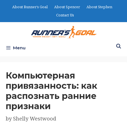
Skip
About Runner’s Goal
About Spencer
About Stephen
to
Contact Us
content
Menu
Компьютерная
привязанность: как
распознать ранние
признаки
by
Shelly Westwood