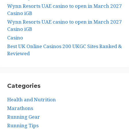
Wynn Resorts UAE casino to open in March 2027
Casino iGB
Wynn Resorts UAE casino to open in March 2027
Casino iGB
Casino
Best UK Online Casinos 200 UKGC Sites Ranked &
Reviewed
Categories
Health and Nutrition
Marathons
Running Gear
Running Tips