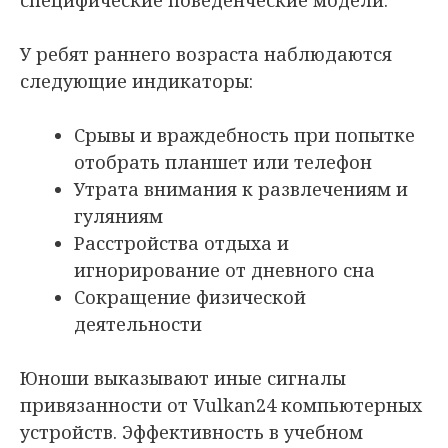
У ребят раннего возраста наблюдаются
следующие индикаторы:
Срывы и враждебность при попытке
отобрать планшет или телефон
Утрата внимания к развлечениям и
гуляниям
Расстройства отдыха и
игнорирование от дневного сна
Сокращение физической
деятельности
Юноши выказывают иные сигналы
привязанности от Vulkan24 компьютерных
устройств. Эффективность в учебном