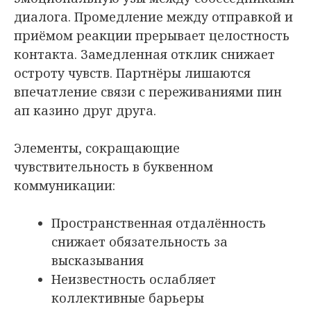
диалога. Промедление между отправкой и
приёмом реакции прерывает целостность
контакта. Замедленная отклик снижает
остроту чувств. Партнёры лишаются
впечатление связи с переживаниями пин
ап казино друг друга.
Элементы, сокращающие
чувствительность в буквенном
коммуникации:
Пространственная отдалённость
снижает обязательность за
высказывания
Неизвестность ослабляет
коллективные барьеры