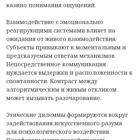
казино понимания ощущений.
Взаимодействие с эмоционально
реагирующими системами влияет на
ожидания от живого взаимодействия.
Субъекты привыкают к моментальным и
предсказуемым ответам механизмов.
Непосредственное коммуникация
нуждается выдержки и расположенности к
спонтанности. Контраст между
алгоритмическим и живым откликом
может вызывать разочарование.
Этические дилеммы формируются вокруг
задействования искусственного разума
для психологического воздействия.
Платформы могут воздействовать