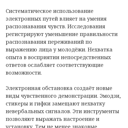
Систематическое использование
электронных путей влияет на умения
распознавания чувств. Исследования
регистрируют уменьшение правильности
распознавания переживаний по
выражению лица у молодёжи. Нехватка
опыта в восприятии непосредственных
ответов ослабляет соответствующие
возможности.
Электронная обстановка создаёт новые
виды чувственного демонстрации. Эмодзи,
стикеры и гифки замещают нехватку
невербальных сигналов. Эти инструменты
позволяют выражать настроение и
установку. Тем не менее знаковые