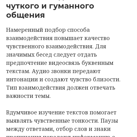
чуткого и гуманного
общения
Намеренный подбор способа
взаимодействия повышает качество
чувственного взаимодействия. Для
значимых бесед следует отдать
предпочтение видеосвязь буквенным
текстам. Аудио звонки передают
интонации и создают чувство близости.
Тип взаимодействия должен отвечать
важности темы.
Вдумчивое изучение текстов помогает
выявлять чувственные тонкости. Паузы
между ответами, отбор слов и знаки
препинания передают информацию о