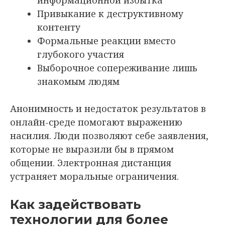
Привыкание к деструктивному
контенту
Формальные реакции вместо
глубокого участия
Выборочное сопереживание лишь
знакомым людям
Анонимность и недостаток результатов в
онлайн-среде помогают выражению
насилия. Люди позволяют себе заявления,
которые не выразили бы в прямом
общении. Электронная дистанция
устраняет моральные ограничения.
Как задействовать
технологии для более