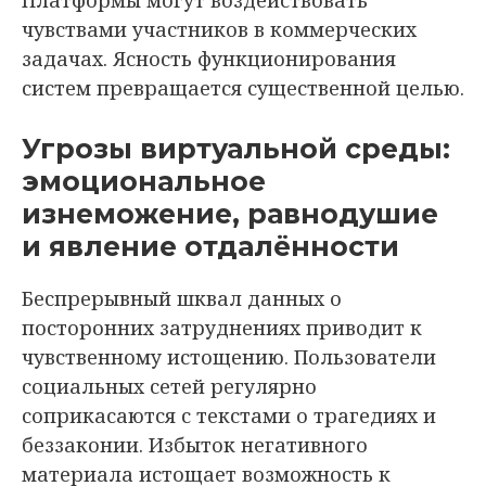
чувствами участников в коммерческих
задачах. Ясность функционирования
систем превращается существенной целью.
Угрозы виртуальной среды:
эмоциональное
изнеможение, равнодушие
и явление отдалённости
Беспрерывный шквал данных о
посторонних затруднениях приводит к
чувственному истощению. Пользователи
социальных сетей регулярно
соприкасаются с текстами о трагедиях и
беззаконии. Избыток негативного
материала истощает возможность к