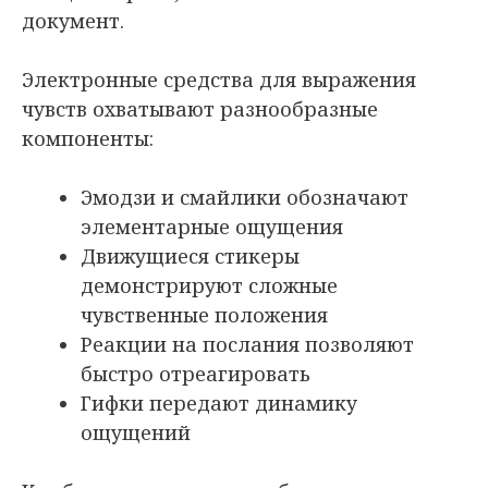
документ.
Электронные средства для выражения
чувств охватывают разнообразные
компоненты:
Эмодзи и смайлики обозначают
элементарные ощущения
Движущиеся стикеры
демонстрируют сложные
чувственные положения
Реакции на послания позволяют
быстро отреагировать
Гифки передают динамику
ощущений