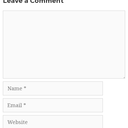
Leave a Comment
Comment
Name
Email
Website