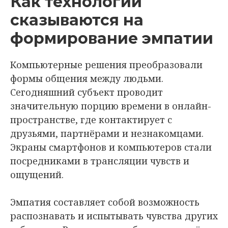
Как технологии
сказываются на
формирование эмпатии
Компьютерные решения преобразовали
формы общения между людьми.
Сегодняшний субъект проводит
значительную порцию времени в онлайн-
пространстве, где контактирует с
друзьями, партнёрами и незнакомцами.
Экраны смартфонов и компьютеров стали
посредниками в трансляции чувств и
ощущений.
Эмпатия составляет собой возможность
распознавать и испытывать чувства других