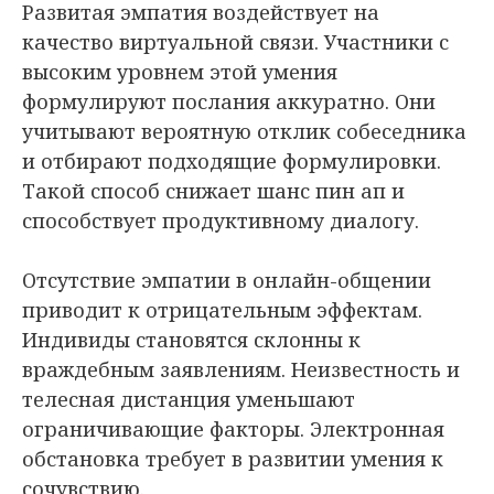
Развитая эмпатия воздействует на
качество виртуальной связи. Участники с
высоким уровнем этой умения
формулируют послания аккуратно. Они
учитывают вероятную отклик собеседника
и отбирают подходящие формулировки.
Такой способ снижает шанс пин ап и
способствует продуктивному диалогу.
Отсутствие эмпатии в онлайн-общении
приводит к отрицательным эффектам.
Индивиды становятся склонны к
враждебным заявлениям. Неизвестность и
телесная дистанция уменьшают
ограничивающие факторы. Электронная
обстановка требует в развитии умения к
сочувствию.