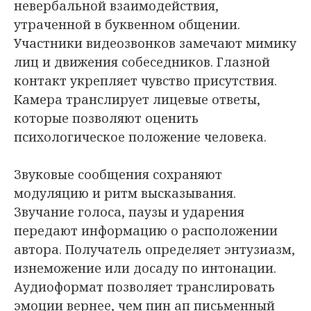
невербальной взаимодействия,
утраченной в буквенном общении.
Участники видеозвонков замечают мимику
лиц и движения собеседников. Глазной
контакт укрепляет чувство присутствия.
Камера транслирует лицевые ответы,
которые позволяют оценить
психологическое положение человека.
Звуковые сообщения сохраняют
модуляцию и ритм высказывания.
Звучание голоса, паузы и ударения
передают информацию о расположении
автора. Получатель определяет энтузиазм,
изнеможение или досаду по интонации.
Аудиоформат позволяет транслировать
эмоции вернее, чем пин ап письменный