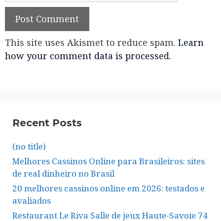
This site uses Akismet to reduce spam.
Learn
how your comment data is processed.
Recent Posts
(no title)
Melhores Cassinos Online para Brasileiros: sites
de real dinheiro no Brasil
20 melhores cassinos online em 2026: testados e
avaliados
Restaurant Le Riva Salle de jeux Haute-Savoie 74