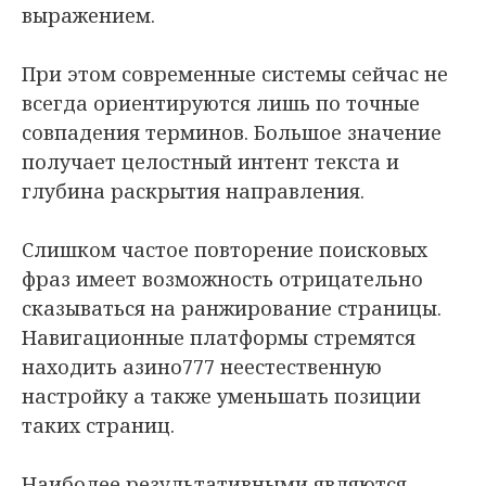
выражением.
При этом современные системы сейчас не
всегда ориентируются лишь по точные
совпадения терминов. Большое значение
получает целостный интент текста и
глубина раскрытия направления.
Слишком частое повторение поисковых
фраз имеет возможность отрицательно
сказываться на ранжирование страницы.
Навигационные платформы стремятся
находить азино777 неестественную
настройку а также уменьшать позиции
таких страниц.
Наиболее результативными являются