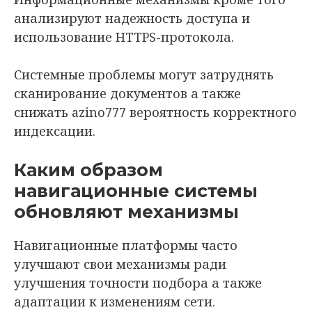
анализируют надежность доступа и
использование HTTPS-протокола.
Системные проблемы могут затруднять
сканирование документов а также
снижать azino777 вероятность корректного
индексации.
Каким образом
навигационные системы
обновляют механизмы
Навигационные платформы часто
улучшают свои механизмы ради
улучшения точности подбора а также
адаптации к изменениям сети.