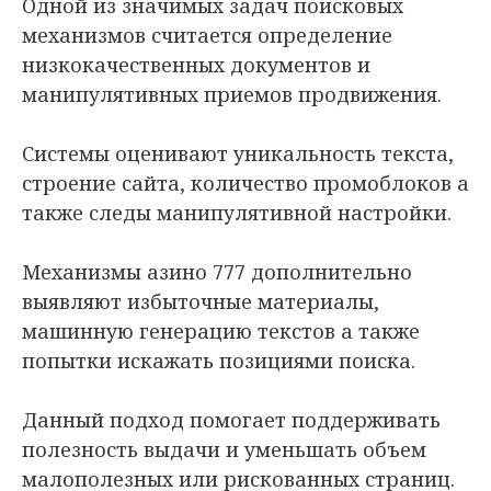
Одной из значимых задач поисковых
механизмов считается определение
низкокачественных документов и
манипулятивных приемов продвижения.
Системы оценивают уникальность текста,
строение сайта, количество промоблоков а
также следы манипулятивной настройки.
Механизмы азино 777 дополнительно
выявляют избыточные материалы,
машинную генерацию текстов а также
попытки искажать позициями поиска.
Данный подход помогает поддерживать
полезность выдачи и уменьшать объем
малополезных или рискованных страниц.