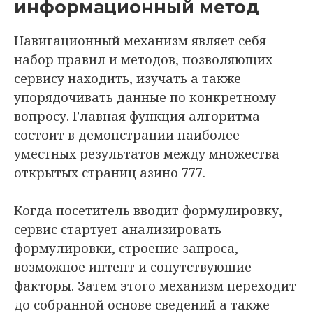
информационный метод
Навигационный механизм являет себя
набор правил и методов, позволяющих
сервису находить, изучать а также
упорядочивать данные по конкретному
вопросу. Главная функция алгоритма
состоит в демонстрации наиболее
уместных результатов между множества
открытых страниц азино 777.
Когда посетитель вводит формулировку,
сервис стартует анализировать
формулировки, строение запроса,
возможное интент и сопутствующие
факторы. Затем этого механизм переходит
до собранной основе сведений а также