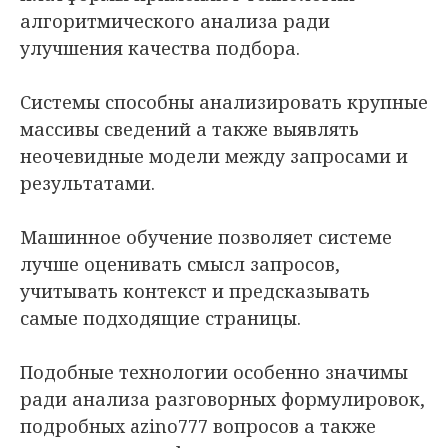
алгоритмического анализа ради
улучшения качества подбора.
Системы способны анализировать крупные
массивы сведений а также выявлять
неочевидные модели между запросами и
результатами.
Машинное обучение позволяет системе
лучше оценивать смысл запросов,
учитывать контекст и предсказывать
самые подходящие страницы.
Подобные технологии особенно значимы
ради анализа разговорных формулировок,
подробных azino777 вопросов а также