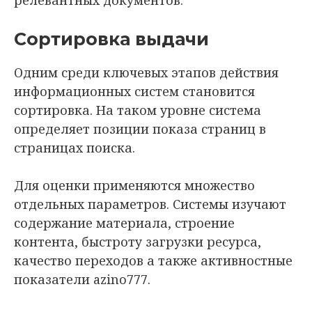
Сортировка выдачи
Одним среди ключевых этапов действия
информационных систем становится
сортировка. На таком уровне система
определяет позиции показа страниц в
страницах поиска.
Для оценки применяются множество
отдельных параметров. Системы изучают
содержание материала, строение
контента, быстроту загрузки ресурса,
качество переходов а также активностные
показатели azino777.