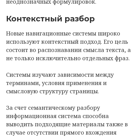
неоднозначных формулировок.
Контекстный разбор
Новые навигационные системы широко
используют контекстный подход. Его цель
состоит во распознавании смысла текста, а
не только исключительно отдельных фраз.
Системы изучают зависимости между
терминами, условия применения и
смысловую структуру страницы.
За счет семантическому разбору
информационная система способна
выводить подходящие материалы также в
случае отсутствии прямого вхождения