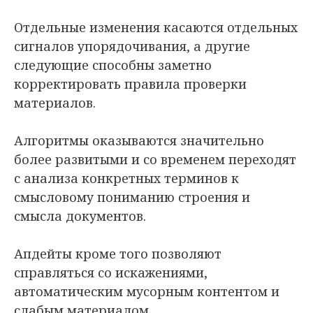
Отдельные изменения касаются отдельных
сигналов упорядочивания, а другие
следующие способны заметно
корректировать правила проверки
материалов.
Алгоритмы оказываются значительно
более развитыми и со временем переходят
с анализа конкретных терминов к
смысловому пониманию строения и
смысла документов.
Апдейты кроме того позволяют
справляться со искажениями,
автоматическим мусорным контентом и
слабым материалом.