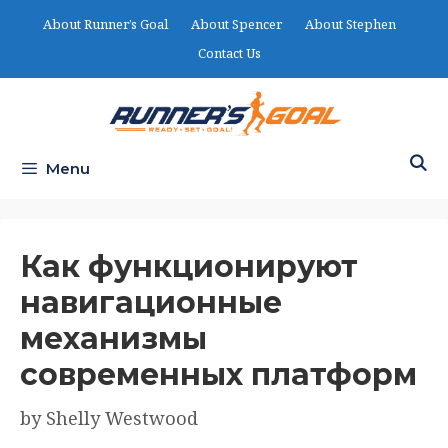
Skip
About Runner’s Goal
About Spencer
About Stephen
to
Contact Us
content
Menu
Как функционируют
навигационные
механизмы
современных платформ
by
Shelly Westwood