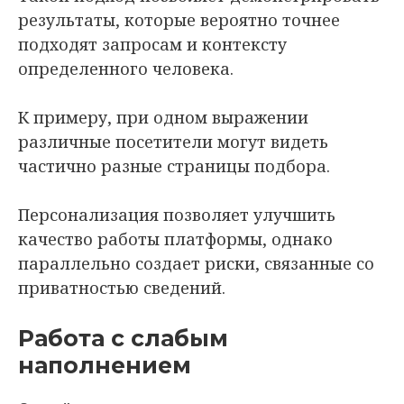
результаты, которые вероятно точнее
подходят запросам и контексту
определенного человека.
К примеру, при одном выражении
различные посетители могут видеть
частично разные страницы подбора.
Персонализация позволяет улучшить
качество работы платформы, однако
параллельно создает риски, связанные со
приватностью сведений.
Работа с слабым
наполнением