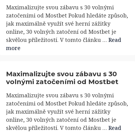
Maximalizujte svou zábavu s 30 volnými
zatočeními od Mostbet Pokud hledáte způsob,
jak maximálně využít své herní zážitky
online, 30 volných zatočení od Mostbet je
skvělou příležitostí. V tomto článku …
Read
more
Maximalizujte svou zábavu s 30
volnými zatočeními od Mostbet
Maximalizujte svou zábavu s 30 volnými
zatočeními od Mostbet Pokud hledáte způsob,
jak maximálně využít své herní zážitky
online, 30 volných zatočení od Mostbet je
skvělou příležitostí. V tomto článku …
Read