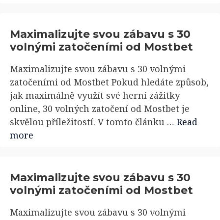
Maximalizujte svou zábavu s 30
volnými zatočeními od Mostbet
Maximalizujte svou zábavu s 30 volnými
zatočeními od Mostbet Pokud hledáte způsob,
jak maximálně využít své herní zážitky
online, 30 volných zatočení od Mostbet je
skvělou příležitostí. V tomto článku …
Read
more
Maximalizujte svou zábavu s 30
volnými zatočeními od Mostbet
Maximalizujte svou zábavu s 30 volnými