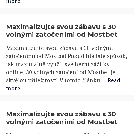
more
Maximalizujte svou zábavu s 30
volnými zatočeními od Mostbet
Maximalizujte svou zábavu s 30 volnými
zatočeními od Mostbet Pokud hledáte způsob,
jak maximálně využít své herní zážitky
online, 30 volných zatočení od Mostbet je
skvělou příležitostí. V tomto článku …
Read
more
Maximalizujte svou zábavu s 30
volnými zatočeními od Mostbet