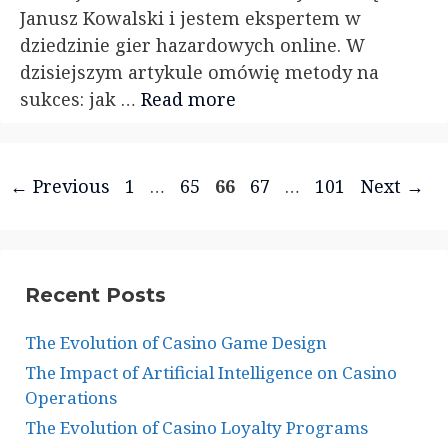
Janusz Kowalski i jestem ekspertem w
dziedzinie gier hazardowych online. W
dzisiejszym artykule omówię metody na
sukces: jak …
Read more
Page
Page
Page
Page
Page
←
Previous
1
…
65
66
67
…
101
Next
→
Recent Posts
The Evolution of Casino Game Design
The Impact of Artificial Intelligence on Casino
Operations
The Evolution of Casino Loyalty Programs