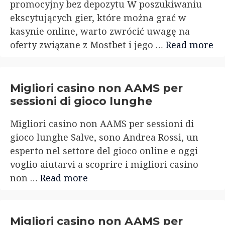
promocyjny bez depozytu W poszukiwaniu
ekscytujących gier, które można grać w
kasynie online, warto zwrócić uwagę na
oferty związane z Mostbet i jego …
Read more
Migliori casino non AAMS per
sessioni di gioco lunghe
Migliori casino non AAMS per sessioni di
gioco lunghe Salve, sono Andrea Rossi, un
esperto nel settore del gioco online e oggi
voglio aiutarvi a scoprire i migliori casino
non …
Read more
Migliori casino non AAMS per