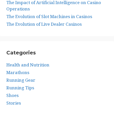
The Impact of Artificial Intelligence on Casino
Operations
The Evolution of Slot Machines in Casinos
The Evolution of Live Dealer Casinos
Categories
Health and Nutrition
Marathons
Running Gear
Running Tips
Shoes
Stories