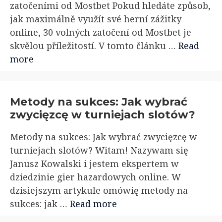
zatočeními od Mostbet Pokud hledáte způsob,
jak maximálně využít své herní zážitky
online, 30 volných zatočení od Mostbet je
skvělou příležitostí. V tomto článku …
Read
more
Metody na sukces: Jak wybrać
zwycięzcę w turniejach slotów?
Metody na sukces: Jak wybrać zwycięzcę w
turniejach slotów? Witam! Nazywam się
Janusz Kowalski i jestem ekspertem w
dziedzinie gier hazardowych online. W
dzisiejszym artykule omówię metody na
sukces: jak …
Read more