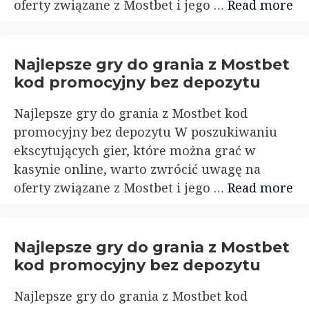
oferty związane z Mostbet i jego …
Read more
Najlepsze gry do grania z Mostbet
kod promocyjny bez depozytu
Najlepsze gry do grania z Mostbet kod
promocyjny bez depozytu W poszukiwaniu
ekscytujących gier, które można grać w
kasynie online, warto zwrócić uwagę na
oferty związane z Mostbet i jego …
Read more
Najlepsze gry do grania z Mostbet
kod promocyjny bez depozytu
Najlepsze gry do grania z Mostbet kod