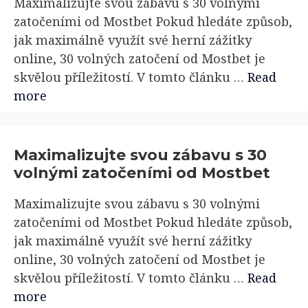
Maximalizujte svou zábavu s 30 volnými
zatočeními od Mostbet Pokud hledáte způsob,
jak maximálně využít své herní zážitky
online, 30 volných zatočení od Mostbet je
skvělou příležitostí. V tomto článku …
Read
more
Maximalizujte svou zábavu s 30
volnými zatočeními od Mostbet
Maximalizujte svou zábavu s 30 volnými
zatočeními od Mostbet Pokud hledáte způsob,
jak maximálně využít své herní zážitky
online, 30 volných zatočení od Mostbet je
skvělou příležitostí. V tomto článku …
Read
more