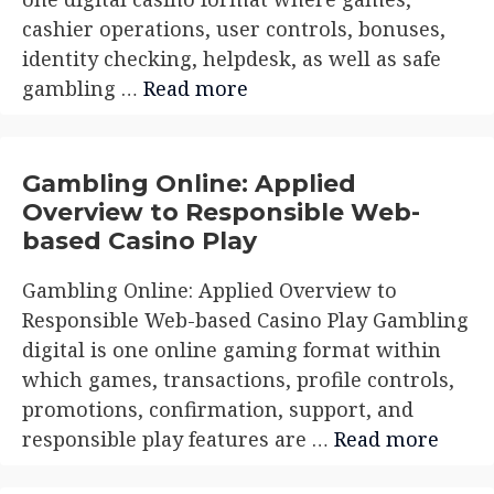
cashier operations, user controls, bonuses,
identity checking, helpdesk, as well as safe
gambling …
Read more
Gambling Online: Applied
Overview to Responsible Web-
based Casino Play
Gambling Online: Applied Overview to
Responsible Web-based Casino Play Gambling
digital is one online gaming format within
which games, transactions, profile controls,
promotions, confirmation, support, and
responsible play features are …
Read more