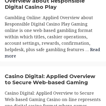
Overview about Responsible
Digital Casino Play
Gambling Online: Applied Overview about
Responsible Digital Casino Play Gaming
online is one web-based gambling format
within which titles, cashier operations,
account settings, rewards, confirmation,
helpdesk, plus safe gambling features …
Read
more
Casino Digital: Applied Overview
to Secure Web-based Gaming
Casino Digital: Applied Overview to Secure
Web-based Gaming Casino on-line represents
one digital casino format where games,