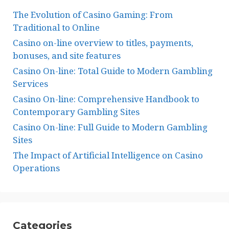
The Evolution of Casino Gaming: From
Traditional to Online
Casino on-line overview to titles, payments,
bonuses, and site features
Casino On-line: Total Guide to Modern Gambling
Services
Casino On-line: Comprehensive Handbook to
Contemporary Gambling Sites
Casino On-line: Full Guide to Modern Gambling
Sites
The Impact of Artificial Intelligence on Casino
Operations
Categories