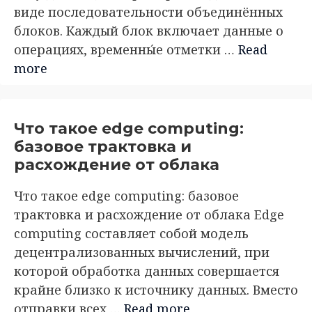
виде последовательности объединённых
блоков. Каждый блок включает данные о
операциях, временны́е отметки …
Read
more
Что такое edge computing:
базовое трактовка и
расхождение от облака
Что такое edge computing: базовое
трактовка и расхождение от облака Edge
computing составляет собой модель
децентрализованных вычислений, при
которой обработка данных совершается
крайне близко к источнику данных. Вместо
отправки всех …
Read more