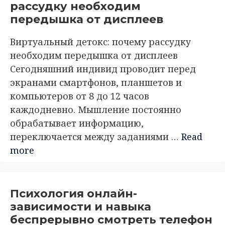
рассудку необходим
передышка от дисплеев
Виртуальный детокс: почему рассудку
необходим передышка от дисплеев
Сегодняшний индивид проводит перед
экранами смартфонов, планшетов и
компьютеров от 8 до 12 часов
каждодневно. Мышление постоянно
обрабатывает информацию,
переключается между заданиями …
Read
more
Психология онлайн-
зависимости и навыка
беспрерывно смотреть телефон