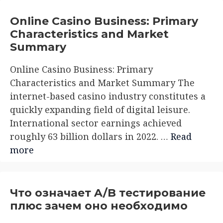
Online Casino Business: Primary
Characteristics and Market
Summary
Online Casino Business: Primary
Characteristics and Market Summary The
internet-based casino industry constitutes a
quickly expanding field of digital leisure.
International sector earnings achieved
roughly 63 billion dollars in 2022. …
Read
more
Что означает A/B тестирование
плюс зачем оно необходимо