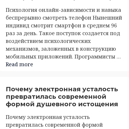
Психология онлайн-зависимости и навыка
беспрерывно смотреть телефон Нынешний
индивид смотрит смартфон в среднем 96
раз за день. Такое поступок создается под
воздействием психологических
механизмов, заложенных в конструкцию
мобильных приложений. Программисты …
Read more
Почему электронная усталость
превратилась современной
формой душевного истощения
Почему электронная усталость
превратилась современной формой