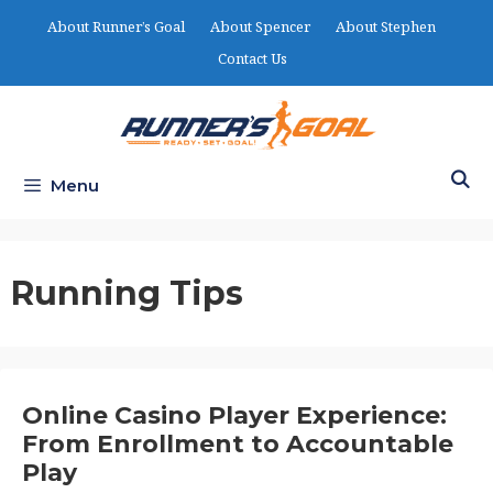
Skip
About Runner’s Goal
About Spencer
About Stephen
to
Contact Us
content
Menu
Running Tips
Online Casino Player Experience:
From Enrollment to Accountable
Play