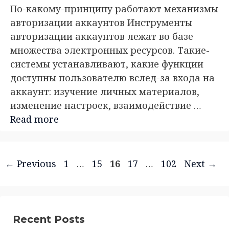
По-какому-принципу работают механизмы
авторизации аккаунтов Инструменты
авторизации аккаунтов лежат во базе
множества электронных ресурсов. Такие-
системы устанавливают, какие функции
доступны пользователю вслед-за входа на
аккаунт: изучение личных материалов,
изменение настроек, взаимодействие …
Read more
Page
Page
Page
Page
Page
←
Previous
1
…
15
16
17
…
102
Next
→
Recent Posts