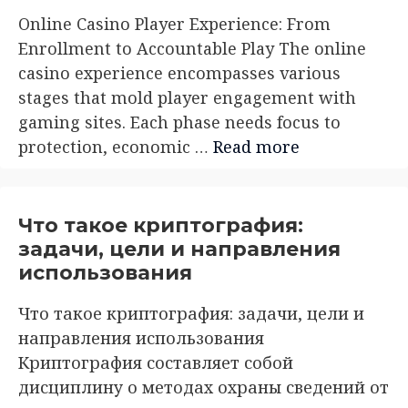
Online Casino Player Experience: From
Enrollment to Accountable Play The online
casino experience encompasses various
stages that mold player engagement with
gaming sites. Each phase needs focus to
protection, economic …
Read more
Что такое криптография:
задачи, цели и направления
использования
Что такое криптография: задачи, цели и
направления использования
Криптография составляет собой
дисциплину о методах охраны сведений от